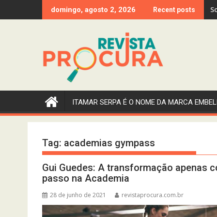
Skip
S
S
domingo, agosto 2, 2026
Recent posts
to
content
ITAMAR SERPA É O NOME DA MARCA EMBEL
Tag:
academias gympass
Gui Guedes: A transformação apenas c
passo na Academia
28 de junho de 2021
revistaprocura.com.br