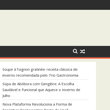
ada pelo Trio Gastronomia
e Aquece o Inverno de Julho
Soupe à l’oignon gratinée: receita clássica de
inverno recomendada pelo Trio Gastronomia
Sopa de Abóbora com Gengibre: A Escolha
Saudável e Funcional que Aquece o Inverno de
Julho
Nova Plataforma Revoluciona a Forma de