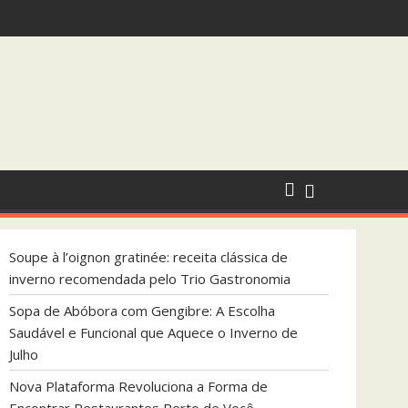
endada pelo Trio Gastronomia
 que Aquece o Inverno de Julho
Soupe à l’oignon gratinée: receita clássica de
inverno recomendada pelo Trio Gastronomia
Sopa de Abóbora com Gengibre: A Escolha
Saudável e Funcional que Aquece o Inverno de
Julho
Nova Plataforma Revoluciona a Forma de