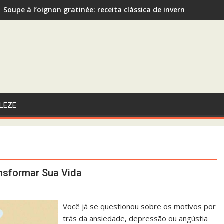
Soupe à l’oignon gratinée: receita clássica de inverno recom
Sopa de Abóbora com Gengibre: A Escolha Saudável e Funcional
LEZE
nsformar Sua Vida
Você já se questionou sobre os motivos por
trás da ansiedade, depressão ou angústia