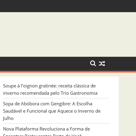
ndada pelo Trio Gastronomia
al que Aquece o Inverno de Julho
Soupe à l’oignon gratinée: receita clássica de
inverno recomendada pelo Trio Gastronomia
Sopa de Abóbora com Gengibre: A Escolha
Saudável e Funcional que Aquece o Inverno de
Julho
Nova Plataforma Revoluciona a Forma de