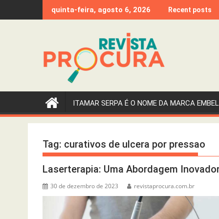
Skip
quinta-feira, agosto 6, 2026
Recent posts
to
content
ITAMAR SERPA É O NOME DA MARCA EMBEL
Tag:
curativos de ulcera por pressao
Laserterapia: Uma Abordagem Inovadora 
30 de dezembro de 2023
revistaprocura.com.br