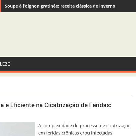
Soupe à l’oignon gratinée: receita clássica de inverno recome
Sopa de Abóbora com Gengibre: A Escolha Saudável e Funcion
LEZE
e Eficiente na Cicatrização de Feridas:
A complexidade do processo de cicatrização
em feridas crônicas e/ou infectadas