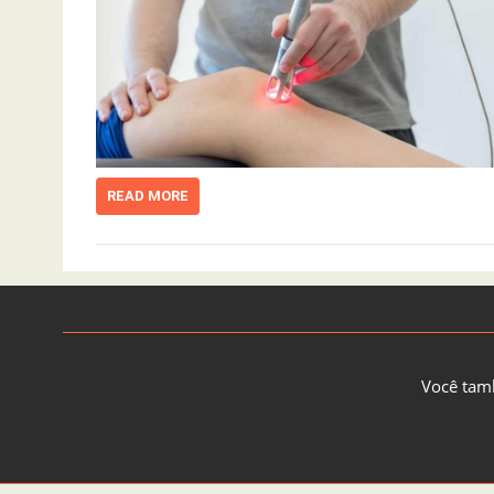
READ MORE
Você tam