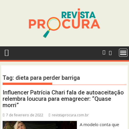
Skip
to
content
Tag:
dieta para perder barriga
Influencer Patrícia Chari fala de autoaceitação
relembra loucura para emagrecer: “Quase
morri”
7 de fevereiro de 2022
revistaprocura.com.br
A modelo conta que