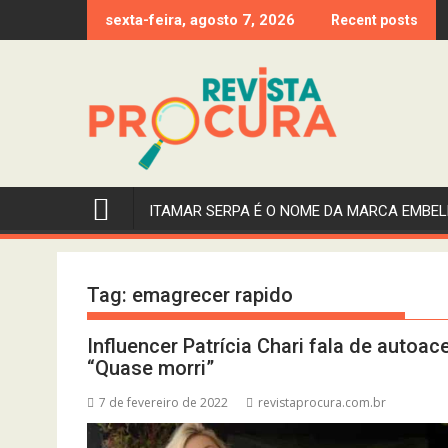
Skip
sexta-feira, agosto 7, 2026
Recent posts
to
content
ITAMAR SERPA É O NOME DA MARCA EMBEL
Tag:
emagrecer rapido
Influencer Patrícia Chari fala de autoa
“Quase morri”
7 de fevereiro de 2022
revistaprocura.com.br