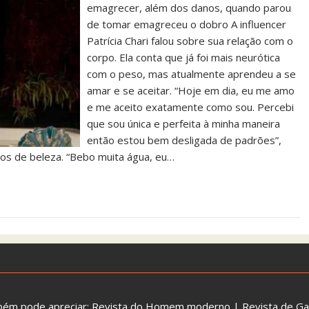
emagrecer, além dos danos, quando parou
de tomar emagreceu o dobro A influencer
Patrícia Chari falou sobre sua relação com o
corpo. Ela conta que já foi mais neurótica
com o peso, mas atualmente aprendeu a se
amar e se aceitar. “Hoje em dia, eu me amo
e me aceito exatamente como sou. Percebi
que sou única e perfeita à minha maneira
então estou bem desligada de padrões”,
os de beleza. “Bebo muita água, eu…
bém pode apreciar:
Revista do Homem moderno
|
Revista de G