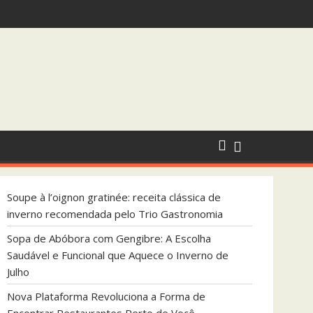
ndada pelo Trio Gastronomia
que Aquece o Inverno de Julho
Soupe à l’oignon gratinée: receita clássica de
inverno recomendada pelo Trio Gastronomia
Sopa de Abóbora com Gengibre: A Escolha
Saudável e Funcional que Aquece o Inverno de
Julho
Nova Plataforma Revoluciona a Forma de