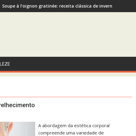
Soupe à l’oignon gratinée: receita clássica de inverno recom
Sopa de Abóbora com Gengibre: A Escolha Saudável e Funcional
LEZE
nvelhecimento
A abordagem da estética corporal
compreende uma variedade de