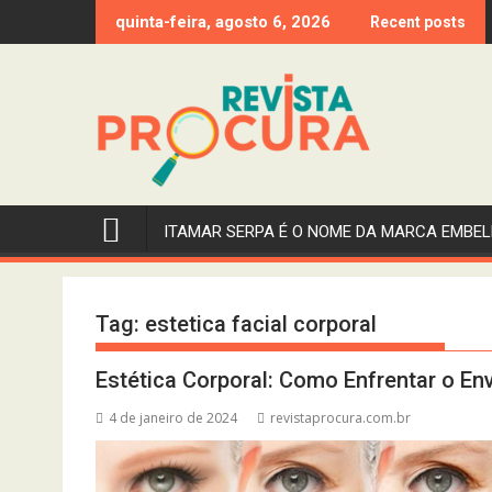
Skip
quinta-feira, agosto 6, 2026
Recent posts
to
content
ITAMAR SERPA É O NOME DA MARCA EMBEL
Tag:
estetica facial corporal
Estética Corporal: Como Enfrentar o E
4 de janeiro de 2024
revistaprocura.com.br