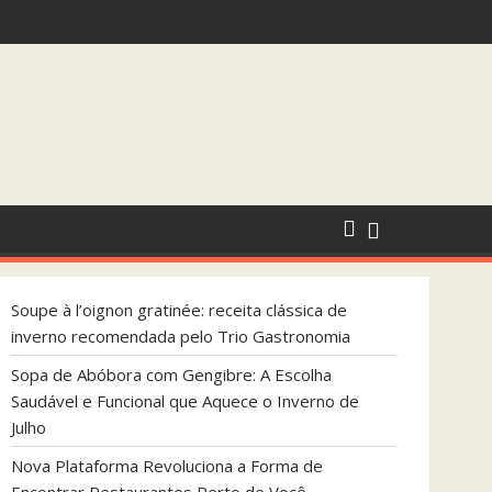
endada pelo Trio Gastronomia
 que Aquece o Inverno de Julho
Soupe à l’oignon gratinée: receita clássica de
inverno recomendada pelo Trio Gastronomia
Sopa de Abóbora com Gengibre: A Escolha
Saudável e Funcional que Aquece o Inverno de
Julho
Nova Plataforma Revoluciona a Forma de