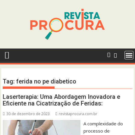
Skip
to
content
Tag:
ferida no pe diabetico
Laserterapia: Uma Abordagem Inovadora e
Eficiente na Cicatrização de Feridas:
30 de dezembro de 2023
revistaprocura.com.br
A complexidade do
processo de