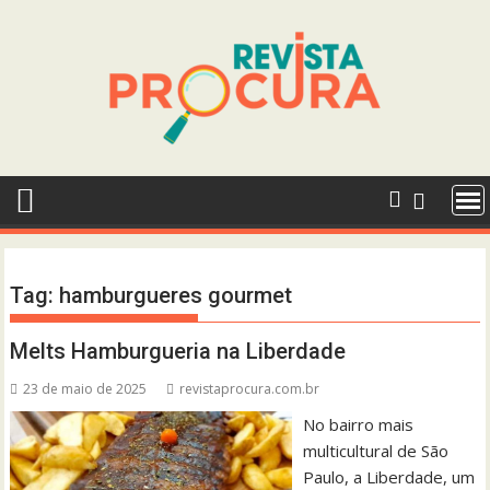
Skip
to
content
Tag:
hamburgueres gourmet
Melts Hamburgueria na Liberdade
23 de maio de 2025
revistaprocura.com.br
No bairro mais
multicultural de São
Paulo, a Liberdade, um