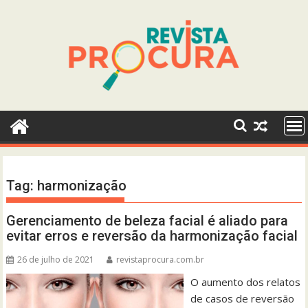
Skip
to
content
Tag:
harmonização
Gerenciamento de beleza facial é aliado para
evitar erros e reversão da harmonização facial
26 de julho de 2021
revistaprocura.com.br
O aumento dos relatos
de casos de reversão