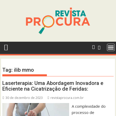
Skip
to
content
Tag:
ilib mmo
Laserterapia: Uma Abordagem Inovadora e
Eficiente na Cicatrização de Feridas:
30 de dezembro de 2023
revistaprocura.com.br
A complexidade do
processo de