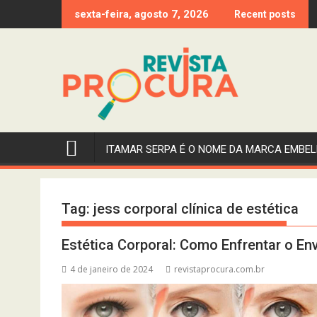
Skip
sexta-feira, agosto 7, 2026
Recent posts
to
content
ITAMAR SERPA É O NOME DA MARCA EMBEL
Tag:
jess corporal clínica de estética
Estética Corporal: Como Enfrentar o E
4 de janeiro de 2024
revistaprocura.com.br