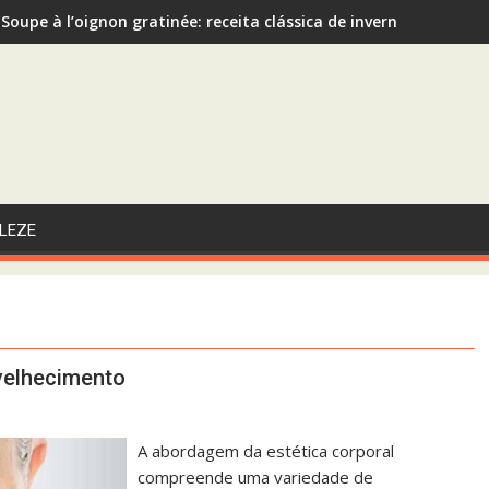
Soupe à l’oignon gratinée: receita clássica de inverno recome
Sopa de Abóbora com Gengibre: A Escolha Saudável e Funcional 
LEZE
nvelhecimento
A abordagem da estética corporal
compreende uma variedade de