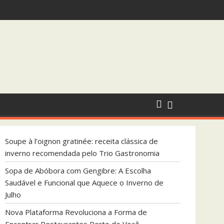
ndada pelo Trio Gastronomia
que Aquece o Inverno de Julho
Soupe à l’oignon gratinée: receita clássica de
inverno recomendada pelo Trio Gastronomia
Sopa de Abóbora com Gengibre: A Escolha
Saudável e Funcional que Aquece o Inverno de
Julho
Nova Plataforma Revoluciona a Forma de