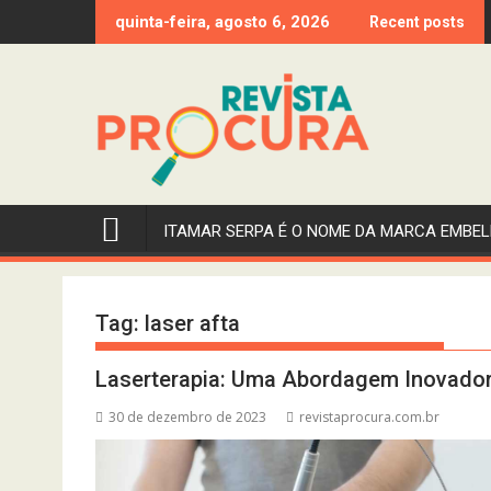
Skip
quinta-feira, agosto 6, 2026
Recent posts
to
content
ITAMAR SERPA É O NOME DA MARCA EMBEL
Tag:
laser afta
Laserterapia: Uma Abordagem Inovadora 
30 de dezembro de 2023
revistaprocura.com.br