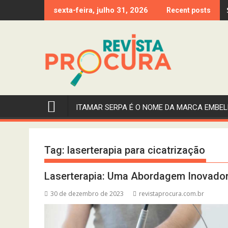
Skip
sexta-feira, julho 31, 2026
Recent posts
to
content
ITAMAR SERPA É O NOME DA MARCA EMBEL
Tag:
laserterapia para cicatrização
Laserterapia: Uma Abordagem Inovadora 
30 de dezembro de 2023
revistaprocura.com.br