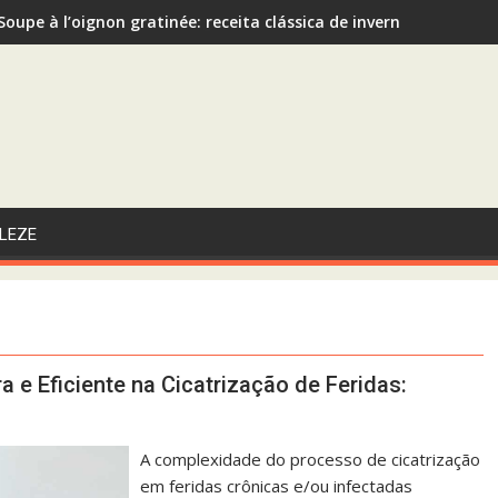
Soupe à l’oignon gratinée: receita clássica de inverno recomen
Sopa de Abóbora com Gengibre: A Escolha Saudável e Funcional 
LEZE
e Eficiente na Cicatrização de Feridas:
A complexidade do processo de cicatrização
em feridas crônicas e/ou infectadas