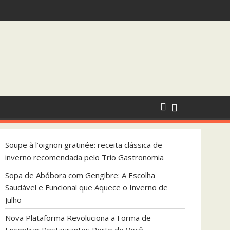
dada pelo Trio Gastronomia
que Aquece o Inverno de Julho
Soupe à l’oignon gratinée: receita clássica de
inverno recomendada pelo Trio Gastronomia
Sopa de Abóbora com Gengibre: A Escolha
Saudável e Funcional que Aquece o Inverno de
Julho
Nova Plataforma Revoluciona a Forma de