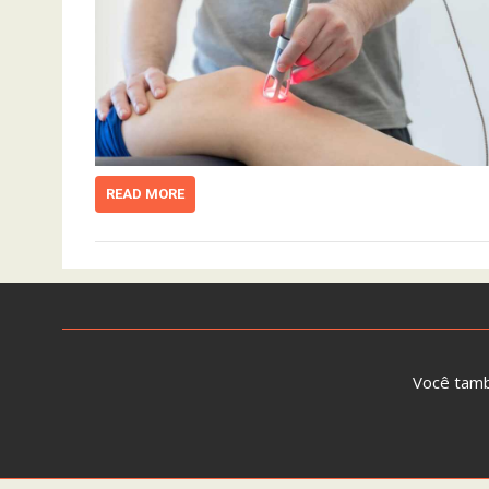
READ MORE
Você tam