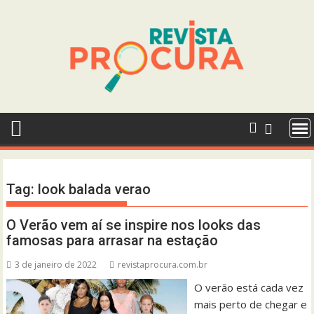
Skip
to
content
Tag:
look balada verao
O Verão vem aí se inspire nos looks das
famosas para arrasar na estação
3 de janeiro de 2022
revistaprocura.com.br
O verão está cada vez
mais perto de chegar e