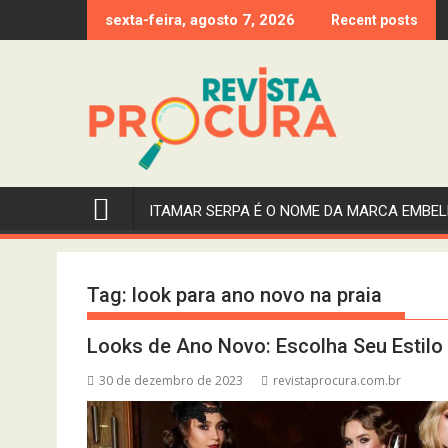
Skip
sexta-feira, agosto 7, 2026
Recent posts
to
content
ITAMAR SERPA É O NOME DA MARCA EMBEL
Tag:
look para ano novo na praia
Looks de Ano Novo: Escolha Seu Estilo 
30 de dezembro de 2023
revistaprocura.com.br