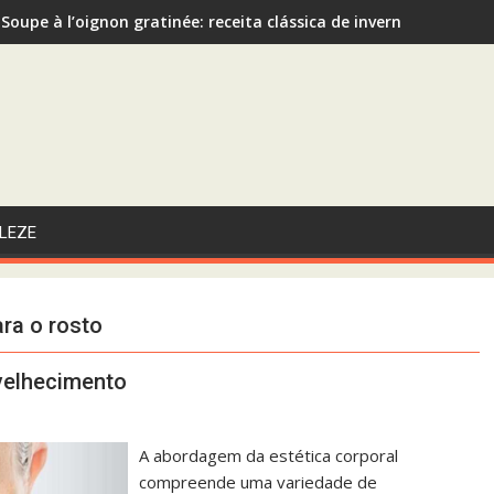
Soupe à l’oignon gratinée: receita clássica de inverno recome
Sopa de Abóbora com Gengibre: A Escolha Saudável e Funcional 
LEZE
ra o rosto
nvelhecimento
A abordagem da estética corporal
compreende uma variedade de