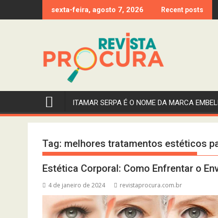
Skip
sexta-feira, agosto 7, 2026
Recent posts
to
content
ITAMAR SERPA É O NOME DA MARCA EMBEL
Tag:
melhores tratamentos estéticos pa
Estética Corporal: Como Enfrentar o E
4 de janeiro de 2024
revistaprocura.com.br