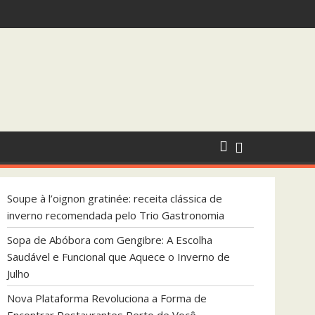
ndada pelo Trio Gastronomia
que Aquece o Inverno de Julho
Soupe à l’oignon gratinée: receita clássica de
inverno recomendada pelo Trio Gastronomia
Sopa de Abóbora com Gengibre: A Escolha
Saudável e Funcional que Aquece o Inverno de
Julho
Nova Plataforma Revoluciona a Forma de