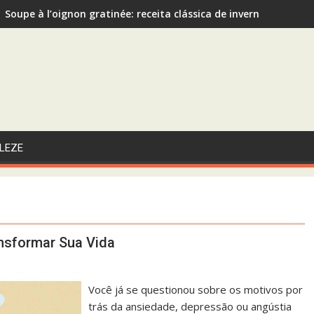
Soupe à l’oignon gratinée: receita clássica de inverno recom
Sopa de Abóbora com Gengibre: A Escolha Saudável e Funcional
LEZE
nsformar Sua Vida
Você já se questionou sobre os motivos por
trás da ansiedade, depressão ou angústia