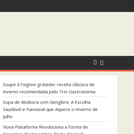
endada pelo Trio Gastronomia
 que Aquece o Inverno de Julho
Soupe à l’oignon gratinée: receita clássica de
inverno recomendada pelo Trio Gastronomia
Sopa de Abóbora com Gengibre: A Escolha
Saudável e Funcional que Aquece o Inverno de
Julho
Nova Plataforma Revoluciona a Forma de