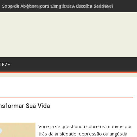
Sopa de Abóbora com Gengibre: A Escolha Saudável e Funcional
LEZE
nsformar Sua Vida
Você já se questionou sobre os motivos por
trás da ansiedade, depressão ou angústia