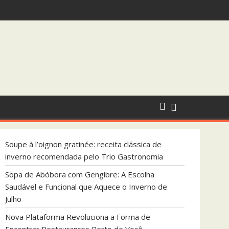
endada pelo Trio Gastronomia
 que Aquece o Inverno de Julho
Soupe à l’oignon gratinée: receita clássica de
inverno recomendada pelo Trio Gastronomia
Sopa de Abóbora com Gengibre: A Escolha
Saudável e Funcional que Aquece o Inverno de
Julho
Nova Plataforma Revoluciona a Forma de