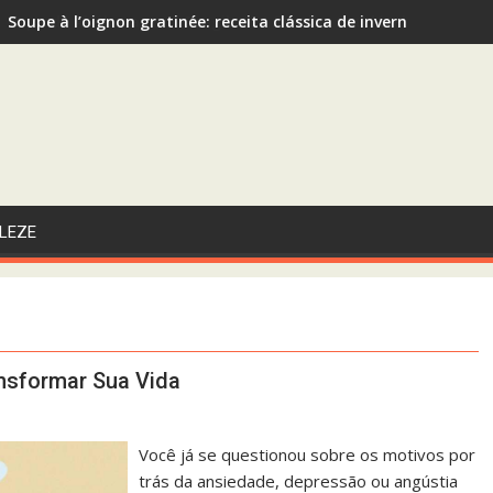
Soupe à l’oignon gratinée: receita clássica de inverno recom
Sopa de Abóbora com Gengibre: A Escolha Saudável e Funcional
LEZE
nsformar Sua Vida
Você já se questionou sobre os motivos por
trás da ansiedade, depressão ou angústia