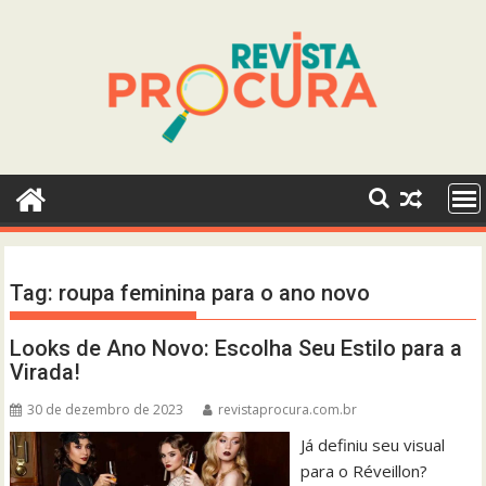
Skip
to
content
Tag:
roupa feminina para o ano novo
Looks de Ano Novo: Escolha Seu Estilo para a
Virada!
30 de dezembro de 2023
revistaprocura.com.br
Já definiu seu visual
para o Réveillon?