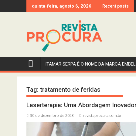
Skip
quinta-feira, agosto 6, 2026
Recent posts
to
content
ITAMAR SERPA É O NOME DA MARCA EMBEL
Tag:
tratamento de feridas
Laserterapia: Uma Abordagem Inovadora 
30 de dezembro de 2023
revistaprocura.com.br