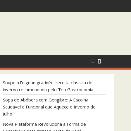
endada pelo Trio Gastronomia
 que Aquece o Inverno de Julho
Soupe à l’oignon gratinée: receita clássica de
inverno recomendada pelo Trio Gastronomia
Sopa de Abóbora com Gengibre: A Escolha
Saudável e Funcional que Aquece o Inverno de
Julho
Nova Plataforma Revoluciona a Forma de