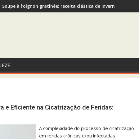
Soupe à l’oignon gratinée: receita clássica de inverno recom
Sopa de Abóbora com Gengibre: A Escolha Saudável e Funcional
LEZE
e Eficiente na Cicatrização de Feridas:
A complexidade do processo de cicatrização
em feridas crônicas e/ou infectadas