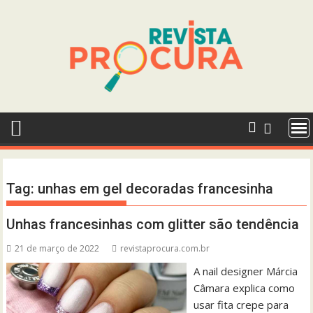
Skip
to
content
Tag:
unhas em gel decoradas francesinha
Unhas francesinhas com glitter são tendência
21 de março de 2022
revistaprocura.com.br
A nail designer Márcia
Câmara explica como
usar fita crepe para