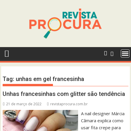
Skip
to
content
Tag:
unhas em gel francesinha
Unhas francesinhas com glitter são tendência
21 de março de 2022
revistaprocura.com.br
A nail designer Márcia
Câmara explica como
usar fita crepe para