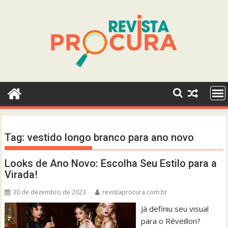
Skip
to
content
Tag:
vestido longo branco para ano novo
Looks de Ano Novo: Escolha Seu Estilo para a
Virada!
30 de dezembro de 2023
revistaprocura.com.br
Já definiu seu visual
para o Réveillon?