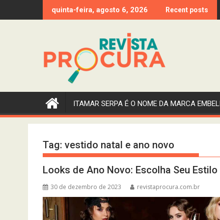
Skip
quinta-feira, agosto 6, 2026
Recent posts
to
content
ITAMAR SERPA É O NOME DA MARCA EMBEL
Tag:
vestido natal e ano novo
Looks de Ano Novo: Escolha Seu Estilo 
30 de dezembro de 2023
revistaprocura.com.br