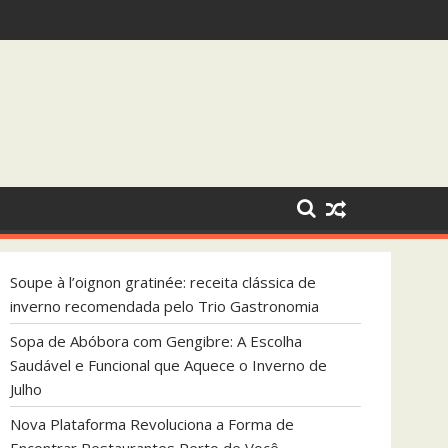
endada pelo Trio Gastronomia
 que Aquece o Inverno de Julho
Soupe à l’oignon gratinée: receita clássica de
inverno recomendada pelo Trio Gastronomia
Sopa de Abóbora com Gengibre: A Escolha
Saudável e Funcional que Aquece o Inverno de
Julho
Nova Plataforma Revoluciona a Forma de