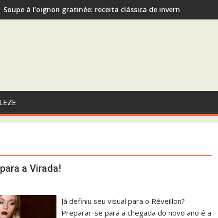
Soupe à l’oignon gratinée: receita clássica de inverno recom
Sopa de Abóbora com Gengibre: A Escolha Saudável e Funcional
LEZE
para a Virada!
Já definiu seu visual para o Réveillon?
Preparar-se para a chegada do novo ano é a