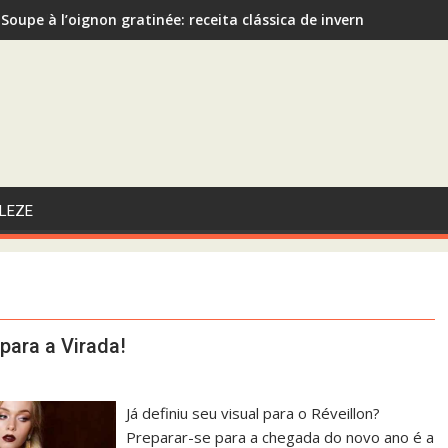
Soupe à l’oignon gratinée: receita clássica de inverno recome
Sopa de Abóbora com Gengibre: A Escolha Saudável e Funcional 
LEZE
para a Virada!
Já definiu seu visual para o Réveillon?
Preparar-se para a chegada do novo ano é a