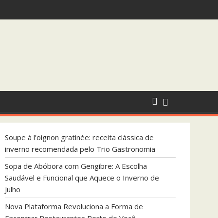
ndada pelo Trio Gastronomia
que Aquece o Inverno de Julho
Soupe à l’oignon gratinée: receita clássica de
inverno recomendada pelo Trio Gastronomia
Sopa de Abóbora com Gengibre: A Escolha
Saudável e Funcional que Aquece o Inverno de
Julho
Nova Plataforma Revoluciona a Forma de