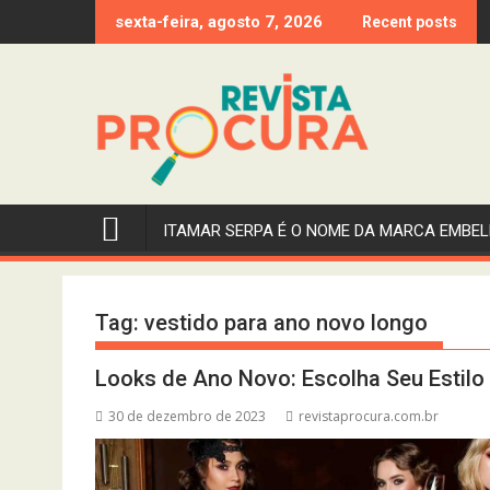
Skip
sexta-feira, agosto 7, 2026
Recent posts
to
content
ITAMAR SERPA É O NOME DA MARCA EMBEL
Tag:
vestido para ano novo longo
Looks de Ano Novo: Escolha Seu Estilo 
30 de dezembro de 2023
revistaprocura.com.br