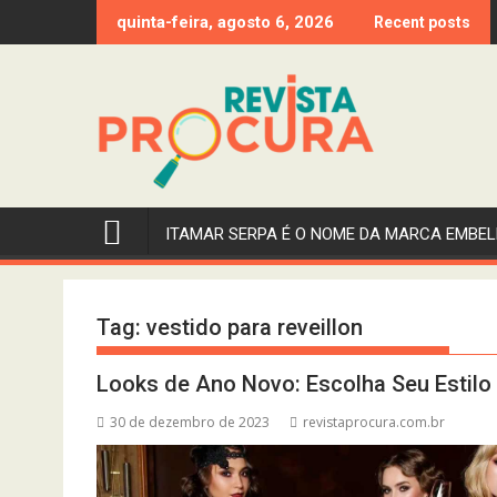
Skip
quinta-feira, agosto 6, 2026
Recent posts
to
content
ITAMAR SERPA É O NOME DA MARCA EMBEL
Tag:
vestido para reveillon
Looks de Ano Novo: Escolha Seu Estilo 
30 de dezembro de 2023
revistaprocura.com.br