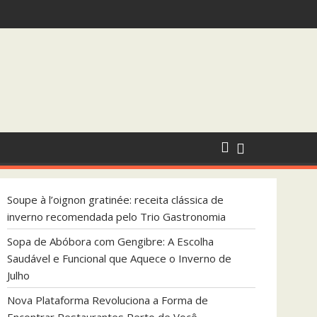
endada pelo Trio Gastronomia
 que Aquece o Inverno de Julho
Soupe à l’oignon gratinée: receita clássica de
inverno recomendada pelo Trio Gastronomia
Sopa de Abóbora com Gengibre: A Escolha
Saudável e Funcional que Aquece o Inverno de
Julho
Nova Plataforma Revoluciona a Forma de