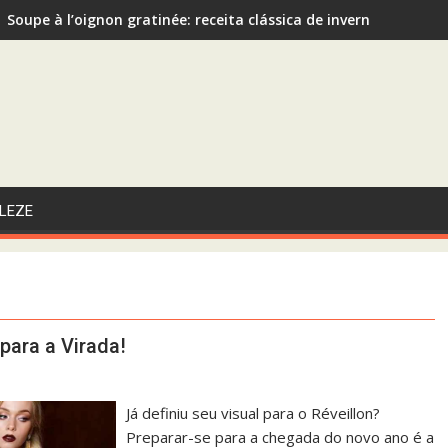
Soupe à l’oignon gratinée: receita clássica de inverno recom
Sopa de Abóbora com Gengibre: A Escolha Saudável e Funcional
LEZE
para a Virada!
Já definiu seu visual para o Réveillon?
Preparar-se para a chegada do novo ano é a