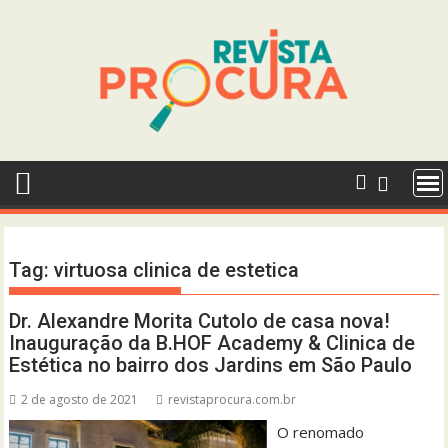
Skip
to
content
Tag:
virtuosa clinica de estetica
Dr. Alexandre Morita Cutolo de casa nova!
Inauguração da B.HOF Academy & Clinica de
Estética no bairro dos Jardins em São Paulo
2 de agosto de 2021
revistaprocura.com.br
O renomado