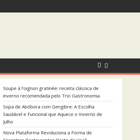
ndada pelo Trio Gastronomia
que Aquece o Inverno de Julho
Soupe à l’oignon gratinée: receita clássica de
inverno recomendada pelo Trio Gastronomia
Sopa de Abóbora com Gengibre: A Escolha
Saudável e Funcional que Aquece o Inverno de
Julho
Nova Plataforma Revoluciona a Forma de