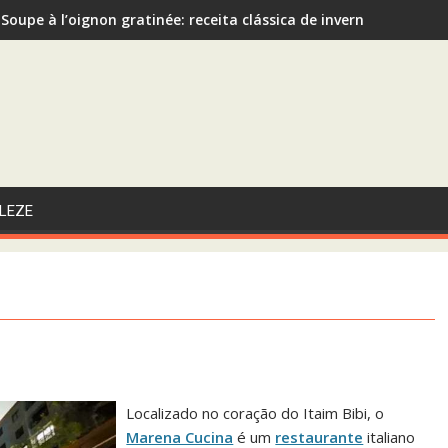
Soupe à l’oignon gratinée: receita clássica de inverno recome
Sopa de Abóbora com Gengibre: A Escolha Saudável e Funcional 
LEZE
Localizado no coração do Itaim Bibi, o
Marena Cucina
é um
restaurante
italiano