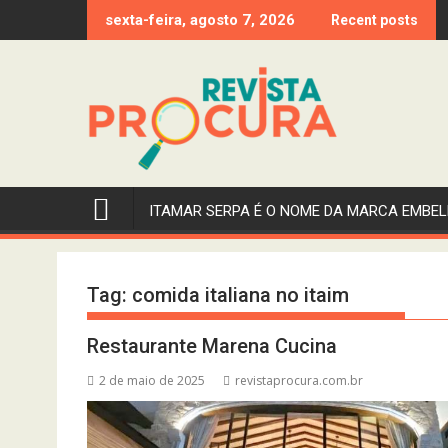
Skip
sexta-feira, agosto 7, 2026
Recent posts
to
content
ITAMAR SERPA É O NOME DA MARCA EMBEL
Tag:
comida italiana no itaim
Restaurante Marena Cucina
2 de maio de 2025
revistaprocura.com.br