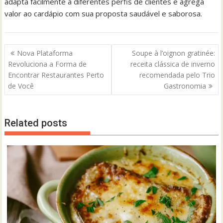
adapta facilmente a diferentes perfis de clientes e agrega
valor ao cardápio com sua proposta saudável e saborosa.
Navegação
Nova Plataforma
Soupe à l’oignon gratinée:
de
Revoluciona a Forma de
receita clássica de inverno
Post
Encontrar Restaurantes Perto
recomendada pelo Trio
de Você
Gastronomia
Related posts