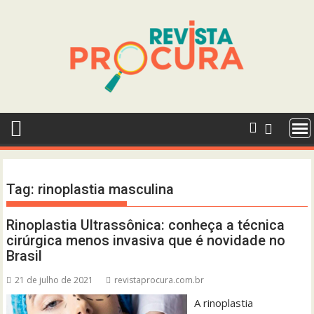
Skip
to
content
Tag:
rinoplastia masculina
Rinoplastia Ultrassônica: conheça a técnica
cirúrgica menos invasiva que é novidade no
Brasil
21 de julho de 2021
revistaprocura.com.br
A rinoplastia