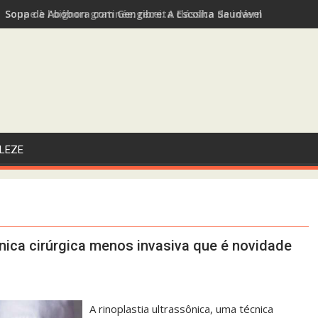
Sopa de Abóbora com Gengibre: A Escolha Saudável e Funcional
LEZE
cnica cirúrgica menos invasiva que é novidade
A rinoplastia ultrassônica, uma técnica