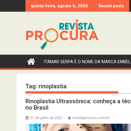
Skip
quinta-feira, agosto 6, 2026
Recent posts
to
content
ITAMAR SERPA É O NOME DA MARCA EMBEL
Tag:
rinoplastia
Rinoplastia Ultrassônica: conheça a té
no Brasil
21 de julho de 2021
revistaprocura.com.br