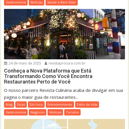
Gastronomia
Notícias
Saúde e Bem Estar
24 de maio de 2025
revistaprocura.com.br
Conheça a Nova Plataforma que Está
Transformando Como Você Encontra
Restaurantes Perto de Você
O nosso parceiro Revista Culinária acaba de divulgar em sua
página o maior guia de restaurantes...
Blog
Dicas
Em Foco
Entretenimento
Estilo de Vida
Gastronomia
Negócios
Notícias
Turismo