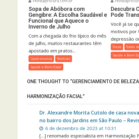
revistaprocura.com.br
revistaprocu
Sopa de Abóbora com
Descubra C
Gengibre: A Escolha Saudável e
Pode Trans
Funcional que Aquece o
Você já se q
Inverno de Julho
motivos por 
Com a chegada do frio típico do mês
depressão ou
de julho, muitos restaurantes têm
Dicas
Estilo d
apostado em pratos...
Saúde e Bem Es
Gastronomia
Notícias
Saúde e Bem Estar
ONE THOUGHT TO “GERENCIAMENTO DE BELEZA F
HARMONIZAÇÃO FACIAL”
Dr. Alexandre Morita Cutolo de casa nova
no bairro dos Jardins em São Paulo – Revi
6 de dezembro de 2023 at 10:31
[…] renomado especialista em Harmonização Fa