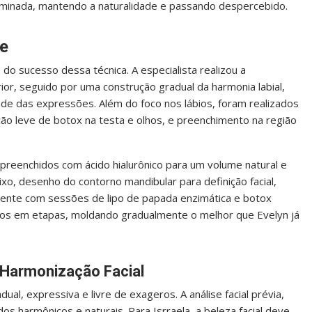
iluminada, mantendo a naturalidade e passando despercebido.
e
do sucesso dessa técnica. A especialista realizou a
or, seguido por uma construção gradual da harmonia labial,
ade das expressões. Além do foco nos lábios, foram realizados
ção leve de botox na testa e olhos, e preenchimento na região
os preenchidos com ácido hialurônico para um volume natural e
eixo, desenho do contorno mandibular para definição facial,
amente com sessões de lipo de papada enzimática e botox
dos em etapas, moldando gradualmente o melhor que Evelyn já
 Harmonização Facial
al, expressiva e livre de exageros. A análise facial prévia,
os harmônicos e naturais. Para Isrraela, a beleza facial deve