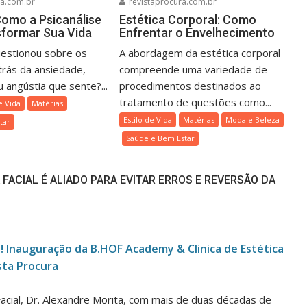
ra.com.br
revistaprocura.com.br
omo a Psicanálise
Estética Corporal: Como
formar Sua Vida
Enfrentar o Envelhecimento
uestionou sobre os
A abordagem da estética corporal
trás da ansiedade,
compreende uma variedade de
 angústia que sente?...
procedimentos destinados ao
tratamento de questões como...
e Vida
Matérias
Estilo de Vida
Matérias
Moda e Beleza
tar
Saúde e Bem Estar
ACIAL É ALIADO PARA EVITAR ERROS E REVERSÃO DA
! Inauguração da B.HOF Academy & Clinica de Estética
sta Procura
cial, Dr. Alexandre Morita, com mais de duas décadas de