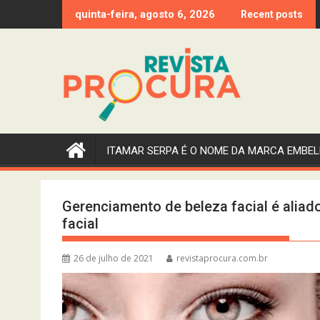
Skip
quinta-feira, agosto 6, 2026
Recent posts
to
content
ITAMAR SERPA É O NOME DA MARCA EMBEL
Gerenciamento de beleza facial é aliad
facial
26 de julho de 2021
revistaprocura.com.br