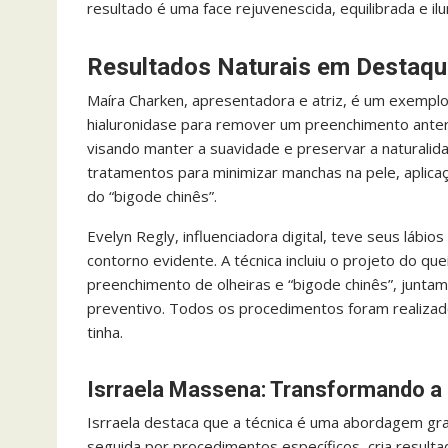
resultado é uma face rejuvenescida, equilibrada e 
Resultados Naturais em Destaqu
Maíra Charken, apresentadora e atriz, é um exemplo 
hialuronidase para remover um preenchimento anteri
visando manter a suavidade e preservar a naturalid
tratamentos para minimizar manchas na pele, aplica
do “bigode chinês”.
Evelyn Regly, influenciadora digital, teve seus lábi
contorno evidente. A técnica incluiu o projeto do qu
preenchimento de olheiras e “bigode chinês”, junt
preventivo. Todos os procedimentos foram realiza
tinha.
Isrraela Massena: Transformando a
Isrraela destaca que a técnica é uma abordagem gradu
seguida por procedimentos específicos, cria resultad