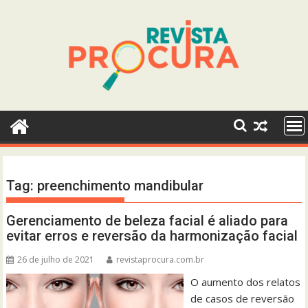
Skip
to
content
Tag:
preenchimento mandibular
Gerenciamento de beleza facial é aliado para
evitar erros e reversão da harmonização facial
26 de julho de 2021
revistaprocura.com.br
O aumento dos relatos
de casos de reversão