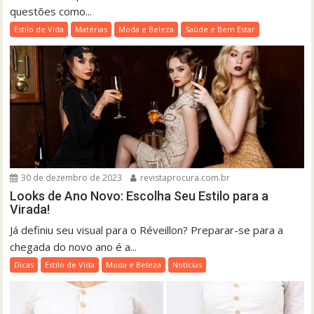
questões como...
Estilo de Vida
Matérias
Moda e Beleza
Saúde e Bem Estar
30 de dezembro de 2023
revistaprocura.com.br
Looks de Ano Novo: Escolha Seu Estilo para a
Virada!
Já definiu seu visual para o Réveillon? Preparar-se para a
chegada do novo ano é a...
Dicas
Estilo de Vida
Moda e Beleza
Notícias