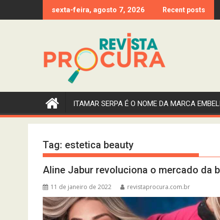
Skip
sexta-feira, agosto 7, 2026
Recent posts
to
content
ITAMAR SERPA É O NOME DA MARCA EMBEL
Tag:
estetica beauty
Aline Jabur revoluciona o mercado da 
11 de janeiro de 2022
revistaprocura.com.br