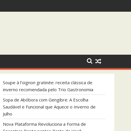
ndada pelo Trio Gastronomia
que Aquece o Inverno de Julho
Soupe à l’oignon gratinée: receita clássica de
inverno recomendada pelo Trio Gastronomia
Sopa de Abóbora com Gengibre: A Escolha
Saudável e Funcional que Aquece o Inverno de
Julho
Nova Plataforma Revoluciona a Forma de