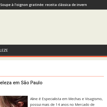
Soupe à l’oignon gratinée: receita clássica de inverno recome
Sopa de Abóbora com Gengibre: A Escolha Saudável e Funcional 
LEZE
beleza em São Paulo
Aline é Especialista em Mechas e Visagismo,
possui mais de 14 anos no Mercado de