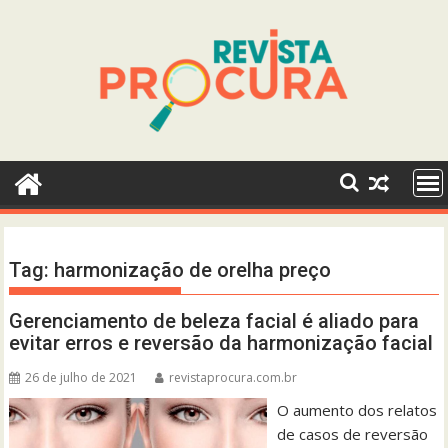
Skip
to
content
Tag:
harmonização de orelha preço
Gerenciamento de beleza facial é aliado para
evitar erros e reversão da harmonização facial
26 de julho de 2021
revistaprocura.com.br
O aumento dos relatos
de casos de reversão