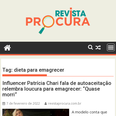
Skip
to
content
Tag:
dieta para emagrecer
Influencer Patrícia Chari fala de autoaceitação
relembra loucura para emagrecer: “Quase
morri”
7 de fevereiro de 2022
revistaprocura.com.br
A modelo conta que