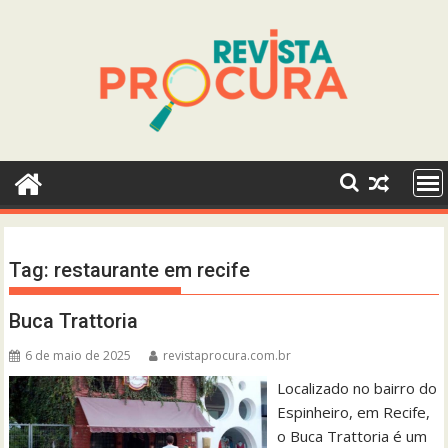
Skip
to
content
Tag:
restaurante em recife
Buca Trattoria
6 de maio de 2025
revistaprocura.com.br
Localizado no bairro do
Espinheiro, em Recife,
o Buca Trattoria é um