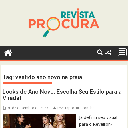
Skip
to
content
Tag:
vestido ano novo na praia
Looks de Ano Novo: Escolha Seu Estilo para a
Virada!
30 de dezembro de 2023
revistaprocura.com.br
Já definiu seu visual
para o Réveillon?