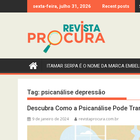
Skip
sexta-feira, julho 31, 2026
Recent posts
to
content
ITAMAR SERPA É O NOME DA MARCA EMBEL
Tag:
psicanálise depressão
Descubra Como a Psicanálise Pode Tra
9 de janeiro de 2024
revistaprocura.com.br