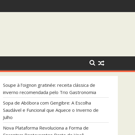
dada pelo Trio Gastronomia
que Aquece o Inverno de Julho
Soupe à l’oignon gratinée: receita clássica de
inverno recomendada pelo Trio Gastronomia
Sopa de Abóbora com Gengibre: A Escolha
Saudável e Funcional que Aquece o Inverno de
Julho
Nova Plataforma Revoluciona a Forma de