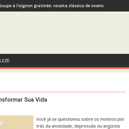
Soupe à l’oignon gratinée: receita clássica de inverno recomen
Sopa de Abóbora com Gengibre: A Escolha Saudável e Funcional 
LEZE
nsformar Sua Vida
Você já se questionou sobre os motivos por
trás da ansiedade, depressão ou angústia