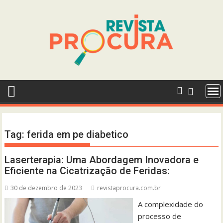
Skip
to
content
Tag:
ferida em pe diabetico
Laserterapia: Uma Abordagem Inovadora e
Eficiente na Cicatrização de Feridas:
30 de dezembro de 2023
revistaprocura.com.br
A complexidade do
processo de