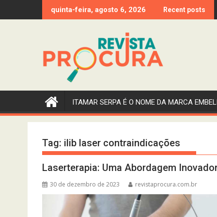
Skip
quinta-feira, agosto 6, 2026
Recent posts
to
content
ITAMAR SERPA É O NOME DA MARCA EMBEL
Tag:
ilib laser contraindicações
Laserterapia: Uma Abordagem Inovadora 
30 de dezembro de 2023
revistaprocura.com.br