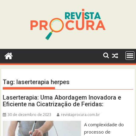
Skip
to
content
Tag:
laserterapia herpes
Laserterapia: Uma Abordagem Inovadora e
Eficiente na Cicatrização de Feridas:
30 de dezembro de 2023
revistaprocura.com.br
A complexidade do
processo de