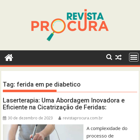
Skip
to
content
Tag:
ferida em pe diabetico
Laserterapia: Uma Abordagem Inovadora e
Eficiente na Cicatrização de Feridas:
30 de dezembro de 2023
revistaprocura.com.br
A complexidade do
processo de