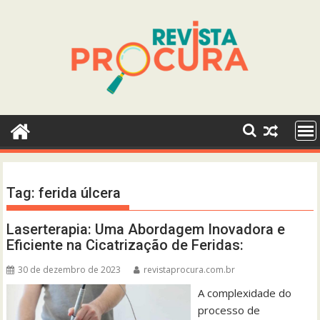
Skip
to
content
Tag:
ferida úlcera
Laserterapia: Uma Abordagem Inovadora e
Eficiente na Cicatrização de Feridas:
30 de dezembro de 2023
revistaprocura.com.br
A complexidade do
processo de