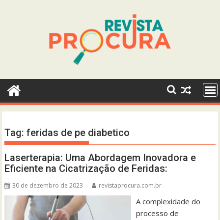
Skip
to
content
Tag:
feridas de pe diabetico
Laserterapia: Uma Abordagem Inovadora e
Eficiente na Cicatrização de Feridas:
30 de dezembro de 2023
revistaprocura.com.br
A complexidade do
processo de