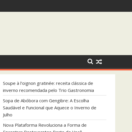
endada pelo Trio Gastronomia
 que Aquece o Inverno de Julho
Soupe à l’oignon gratinée: receita clássica de
inverno recomendada pelo Trio Gastronomia
Sopa de Abóbora com Gengibre: A Escolha
Saudável e Funcional que Aquece o Inverno de
Julho
Nova Plataforma Revoluciona a Forma de