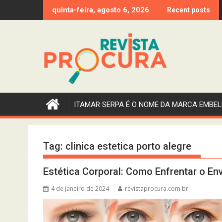
Skip
quinta-feira, agosto 6, 2026
Recent posts
to
content
ITAMAR SERPA É O NOME DA MARCA EMBEL
Tag:
clinica estetica porto alegre
Estética Corporal: Como Enfrentar o E
4 de janeiro de 2024
revistaprocura.com.br