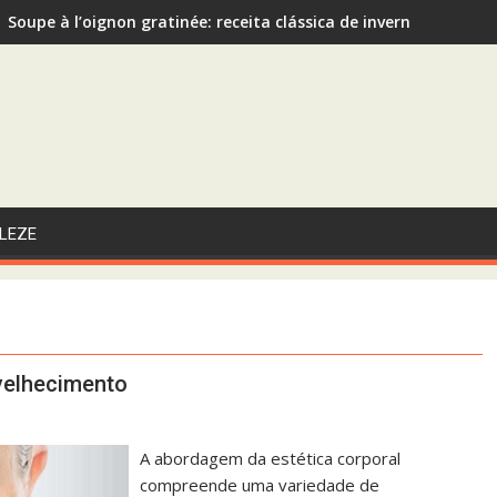
Soupe à l’oignon gratinée: receita clássica de inverno recom
Sopa de Abóbora com Gengibre: A Escolha Saudável e Funcional
LEZE
nvelhecimento
A abordagem da estética corporal
compreende uma variedade de