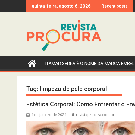
Skip
quinta-feira, agosto 6, 2026
Recent posts
to
content
ITAMAR SERPA É O NOME DA MARCA EMBEL
Tag:
limpeza de pele corporal
Estética Corporal: Como Enfrentar o E
4 de janeiro de 2024
revistaprocura.com.br