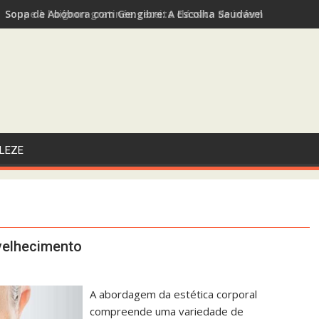
Sopa de Abóbora com Gengibre: A Escolha Saudável e Funcional
LEZE
nvelhecimento
A abordagem da estética corporal
compreende uma variedade de